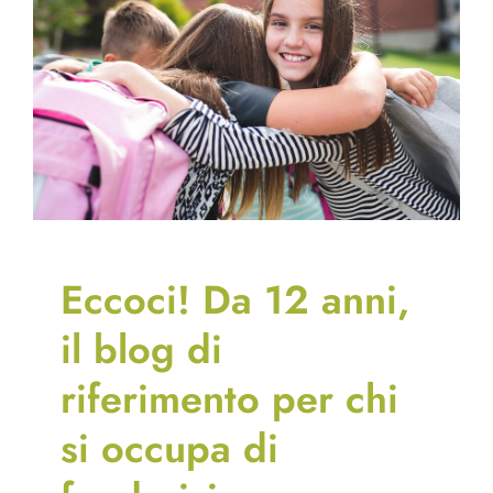
Eccoci! Da 12 anni,
il blog di
riferimento per chi
si occupa di