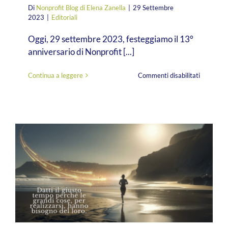
Di
Nonprofit Blog di Elena Zanella
|
29 Settembre
2023
|
Editoriali
Oggi, 29 settembre 2023, festeggiamo il 13°
anniversario di Nonprofit [...]
su
Continua a leggere
Commenti disabilitati
Nonprofit
Blog:
13
anni
di
ispirazion
nel
fundraisi