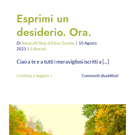
Esprimi un
desiderio. Ora.
Di
Nonprofit Blog di Elena Zanella
|
10 Agosto
2023
|
Editoriali
Ciao a te e a tutti i meravigliosi iscritti a [...]
su
Continua a leggere
Commenti disabilitati
Esprimi
un
desiderio.
Ora.