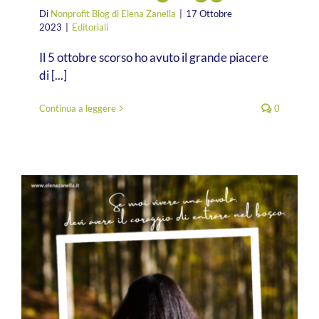
Di
Nonprofit Blog di Elena Zanella
|
17 Ottobre
2023
|
Editoriali
Il 5 ottobre scorso ho avuto il grande piacere
di [...]
Continua a leggere
0