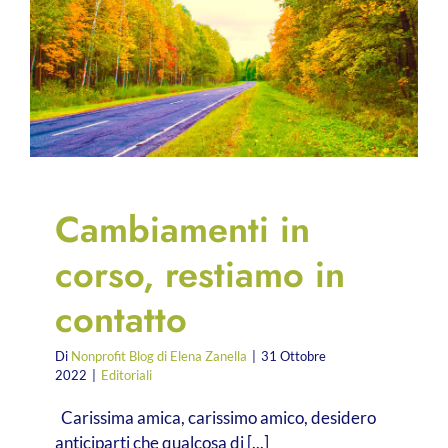
Cambiamenti in
corso, restiamo in
contatto
e
Di
Nonprofit Blog di Elena Zanella
|
31 Ottobre
2022
|
Editoriali
Carissima amica, carissimo amico, desidero
anticiparti che qualcosa di [...]