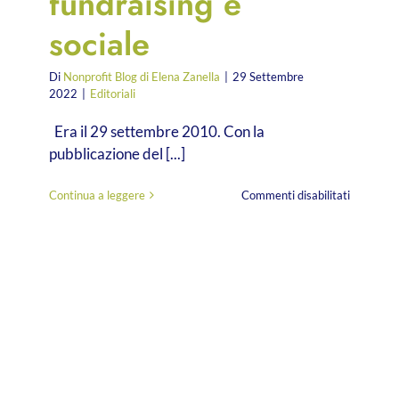
fundraising e
sociale
Di
Nonprofit Blog di Elena Zanella
|
29 Settembre
2022
|
Editoriali
Era il 29 settembre 2010. Con la
pubblicazione del [...]
su
Continua a leggere
Commenti disabilitati
Eccoci!
Da
12
anni,
il
blog
di
riferimen
per
chi
si
occupa