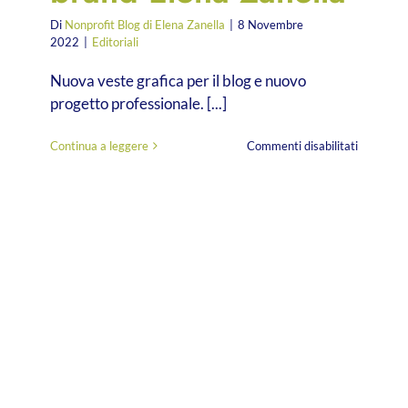
Di
Nonprofit Blog di Elena Zanella
|
8 Novembre
2022
|
Editoriali
Nuova veste grafica per il blog e nuovo
progetto professionale. [...]
su
Continua a leggere
Commenti disabilitati
Nasce
oggi
l’Agenzia
Integrata
per
il
Sociale,
evoluzion
del
brand
Elena
Zanella