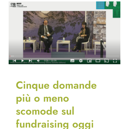
Cinque domande
più o meno
scomode sul
fundraising oggi