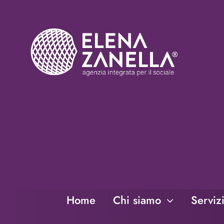
Salta
al
contenuto
Home
Chi siamo
Serviz