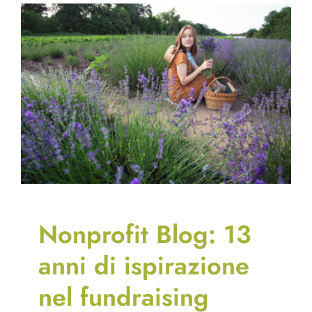
Nonprofit Blog: 13
anni di ispirazione
nel fundraising