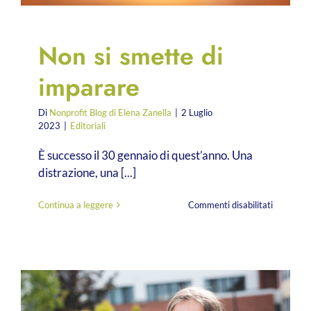
Non si smette di
imparare
Di
Nonprofit Blog di Elena Zanella
|
2 Luglio
2023
|
Editoriali
È successo il 30 gennaio di quest’anno. Una
distrazione, una [...]
su
Continua a leggere
Commenti disabilitati
Non
si
smette
di
imparare