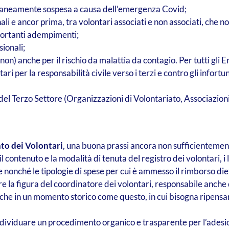
poraneamente sospesa a causa dell’emergenza Covid;
onali e ancor prima, tra volontari associati e non associati, ch
portanti adempimenti;
sionali;
non) anche per il rischio da malattia da contagio. Per tutti gli E
ari per la responsabilità civile verso i terzi e contro gli infortu
i del Terzo Settore (Organizzazioni di Volontariato, Associazion
to dei Volontari
, una buona prassi ancora non sufficientemen
 contenuto e la modalità di tenuta del registro dei volontari, i
 nonché le tipologie di spese per cui è ammesso il rimborso die
e la figura del coordinatore dei volontari, responsabile anche
 che in un momento storico come questo, in cui bisogna ripensa
dividuare un procedimento organico e trasparente per l’adesio