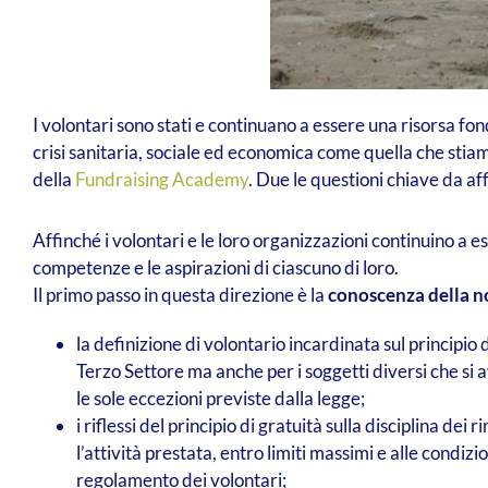
I volontari sono stati e continuano a essere una risorsa fo
crisi sanitaria, sociale ed economica come quella che stia
della
Fundraising Academy
. Due le questioni chiave da af
Affinché i volontari e le loro organizzazioni continuino a 
competenze e le aspirazioni di ciascuno di loro.
Il primo passo in questa direzione è la
conoscenza della no
la definizione di volontario incardinata sul principio 
Terzo Settore ma anche per i soggetti diversi che si 
le sole eccezioni previste dalla legge;
i riflessi del principio di gratuità sulla disciplina 
l’attività prestata, entro limiti massimi e alle cond
regolamento dei volontari;