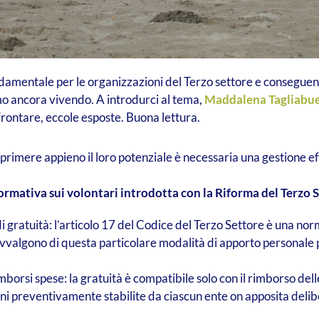
ndamentale per le organizzazioni del Terzo settore e conseguent
mo ancora vivendo. A introdurci al tema,
Maddalena Tagliabu
frontare, eccole esposte. Buona lettura.
esprimere appieno il loro potenziale è necessaria una gestione ef
rmativa sui volontari introdotta con la Riforma del Terzo 
di gratuità: l’articolo 17 del Codice del Terzo Settore è una nor
avvalgono di questa particolare modalità di apporto personale pe
dei rimborsi spese: la gratuità è compatibile solo con il rimbors
izioni preventivamente stabilite da ciascun ente on apposita del