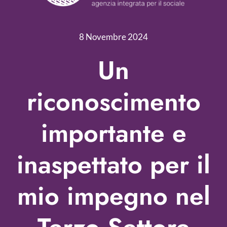
Servizi
Nonprofit Blog
8 Novembre 2024
Libri
Un
Fundraising Academy
riconoscimento
Multimedia
importante e
Come contattarci
inaspettato per il
mio impegno nel