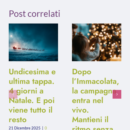
Post correlati
Undicesima e
Dopo
ultima tappa.
l’Immacolata,
4 giorni a
la campagna
Natale. E poi
entra nel
viene tutto il
vivo.
resto
Mantieni il
ritmo senza
21 Dicembre 2025
|
0