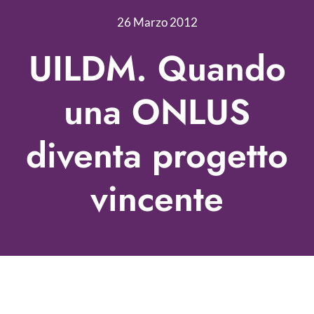
Nonprofit Blog
26 Marzo 2012
Libri
UILDM. Quando
Fundraising Academy
una ONLUS
Multimedia
diventa progetto
Come contattarci
vincente