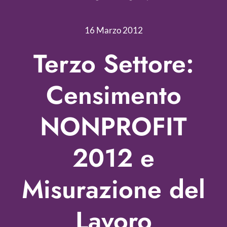
Nonprofit Blog
16 Marzo 2012
Libri
Terzo Settore:
Fundraising Academy
Censimento
Multimedia
NONPROFIT
Come contattarci
2012 e
Misurazione del
Lavoro