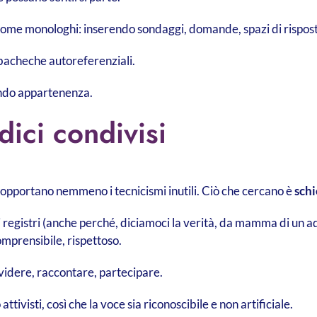
come monologhi: inserendo sondaggi, domande, spazi di rispos
n bacheche autoreferenziali.
uendo appartenenza.
ici condivisi
sopportano nemmeno i tecnicismi inutili. Ciò che cercano è
schi
e i registri (anche perché, diciamoci la verità, da mamma di un a
omprensibile, rispettoso.
videre, raccontare, partecipare.
attivisti, così che la voce sia riconoscibile e non artificiale.