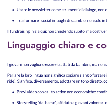
Usare le newsletter come strumenti di dialogo, non 
Trasformare i social in luoghi di scambio, non solo i
Il fundraising inizia qui: non chiedendo subito, ma costr
Linguaggio chiaro e cod
I giovani non vogliono essere trattati da bambini, ma non 
Parlare la loro lingua non significa copiare slang o forzar
ride). Significa, diversamente, adottare un tono diretto, c
Brevi video con call to action non economiche: condi
Storytelling “dal basso”, affidato a giovani volontari o 