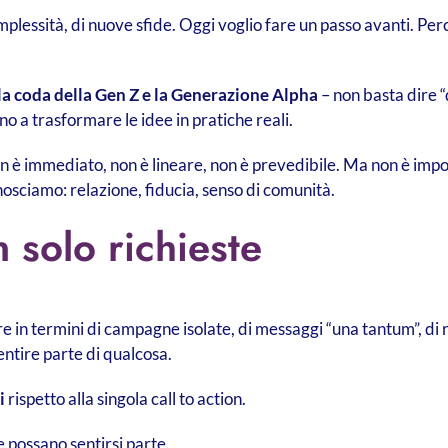
lessità, di nuove sfide. Oggi voglio fare un passo avanti. Perc
la coda della Gen Z e la Generazione Alpha
– non basta dire 
no a trasformare le idee in pratiche reali.
Non è immediato, non è lineare, non è prevedibile. Ma non è impo
nosciamo: relazione, fiducia, senso di comunità.
 solo richieste
re in termini di campagne isolate, di messaggi “una tantum”, di 
sentire parte di qualcosa.
i
rispetto alla singola call to action.
 possano sentirsi parte.