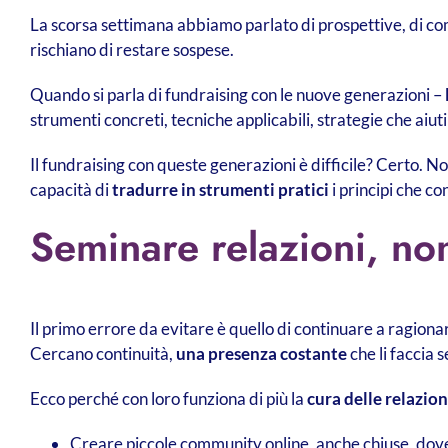
La scorsa settimana abbiamo parlato di prospettive, di comp
rischiano di restare sospese.
Quando si parla di fundraising con le nuove generazioni –
strumenti concreti, tecniche applicabili, strategie che aiuti
Il fundraising con queste generazioni è difficile? Certo. 
capacità di
tradurre in strumenti pratici
i principi che co
Seminare relazioni, non
Il primo errore da evitare è quello di continuare a ragiona
Cercano continuità,
una presenza costante
che li faccia 
Ecco perché con loro funziona di più la
cura delle relazion
Creare piccole community online, anche chiuse, dove