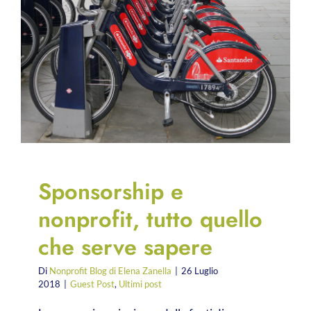
Sponsorship e
nonprofit, tutto quello
che serve sapere
Di
Nonprofit Blog di Elena Zanella
|
26 Luglio
2018
|
Guest Post
,
Ultimi post