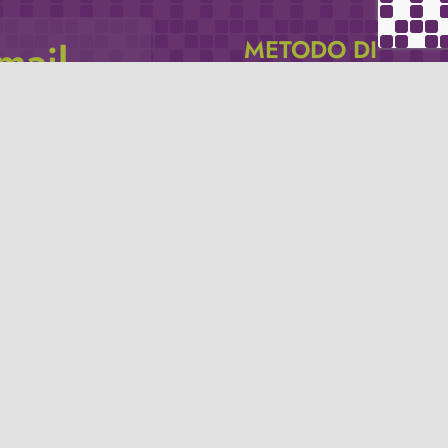
METODO DI
email
PAGAMENTO
icevere via e-mail
Se non hai un account PayPal puoi
pagare con la tua carta di credito.
Privacy policy
Termini e condizioni