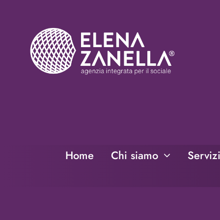
Salta
al
contenuto
Home
Chi siamo
Serviz