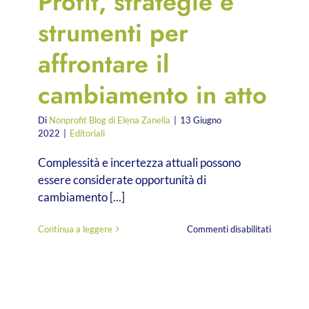
Profit, strategie e
strumenti per
affrontare il
cambiamento in atto
Di
Nonprofit Blog di Elena Zanella
|
13 Giugno
2022
|
Editoriali
Complessità e incertezza attuali possono
essere considerate opportunità di
cambiamento [...]
su
Continua a leggere
Commenti disabilitati
De
Benedittis
Non
Profit,
strategie
e