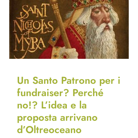
Un Santo Patrono per i
fundraiser? Perché
no!? L’idea e la
proposta arrivano
d’Oltreoceano