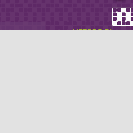
METODO DI
email
PAGAMENTO
icevere via e-mail
Se non hai un account PayPal puoi
pagare con la tua carta di credito.
Privacy policy