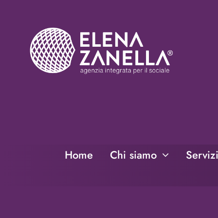
Salta
al
contenuto
Home
Chi siamo
Serviz