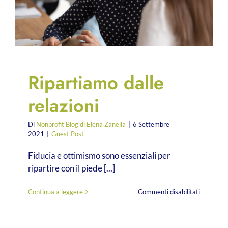
Ripartiamo dalle
relazioni
Di
Nonprofit Blog di Elena Zanella
|
6 Settembre
2021
|
Guest Post
Fiducia e ottimismo sono essenziali per
ripartire con il piede [...]
su
Continua a leggere
Commenti disabilitati
Ripartia
dalle
relazioni