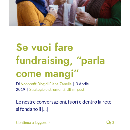
Se vuoi fare
fundraising, “parla
come mangi”
Di
Nonprofit Blog di Elena Zanella
|
3 Aprile
2019
|
Strategie e strumenti
,
Ultimi post
Le nostre conversazioni, fuori e dentro la rete,
si fondano il [...]
mo
Continua a leggere
0