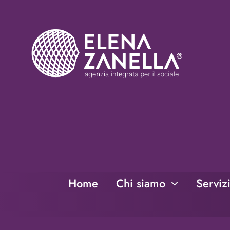
Salta
al
contenuto
Home
Chi siamo
Serviz