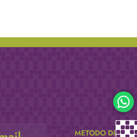
METODO DI
email