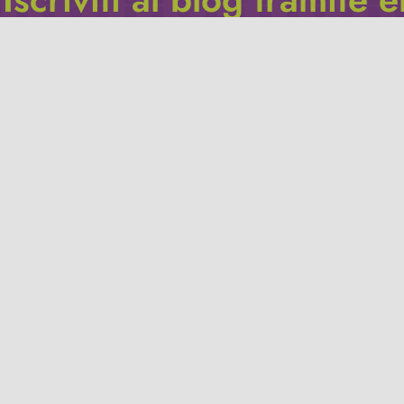
Inserisci il tuo indirizzo e-mail per iscriverti a questo blog, e r
le notifiche di nuovi post.
Indirizzo
email
Iscriviti
Leggi la
privacy policy
del blog.