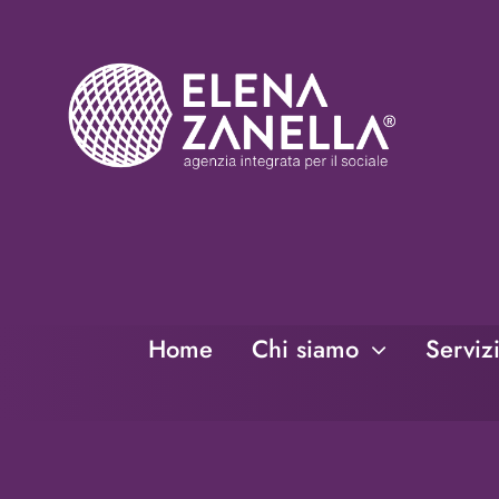
Salta
al
contenuto
Home
Chi siamo
Serviz