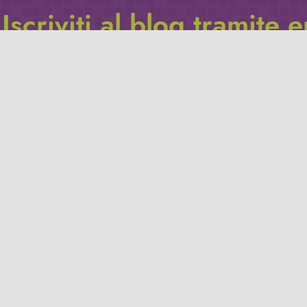
Iscriviti al blog tramite 
Inserisci il tuo indirizzo e-mail per iscriverti a questo blog, e r
le notifiche di nuovi post.
Indirizzo
email
Iscriviti
Leggi la
privacy policy
del blog.