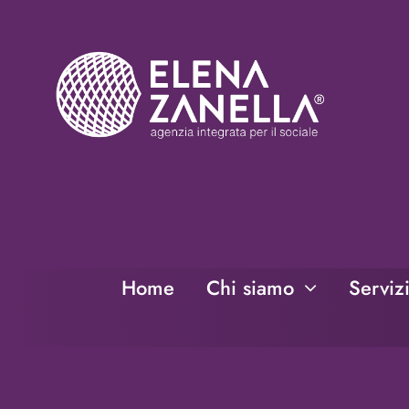
Salta
al
contenuto
Home
Chi siamo
Serviz