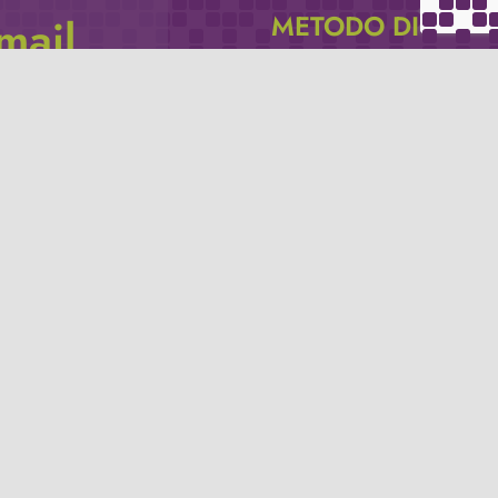
METODO DI
email
PAGAMENTO
icevere via e-mail
Se non hai un account PayPal puoi
pagare con la tua carta di credito.
Privacy policy
Termini e condizioni