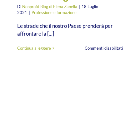
Di
Nonprofit Blog di Elena Zanella
|
18 Luglio
2021
|
Professione e formazione
Le strade che il nostro Paese prenderà per
affrontare la [...]
su
Continua a leggere
Commenti disabilitati
Pianificaz
monitorag
valutazio
quale
rapporto
con
il
fundraisi