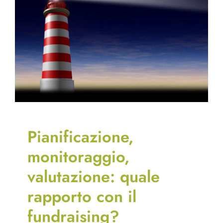
Pianificazione,
monitoraggio,
valutazione: quale
rapporto con il
fundraising?