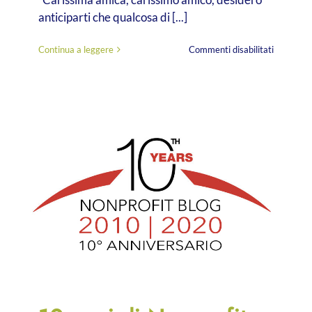
anticiparti che qualcosa di [...]
su
Continua a leggere
Commenti disabilitati
Cambiame
in
corso,
restiamo
in
contatto