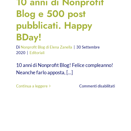
10 anni di Nonprofit
Blog e 500 post
pubblicati. Happy
BDay!
Di
Nonprofit Blog di Elena Zanella
|
30 Settembre
2020
|
Editoriali
10 anni di Nonprofit Blog! Felice compleanno!
Neanche farlo apposta, [...]
su
Continua a leggere
Commenti disabilitati
10
anni
di
Nonprofit
Blog
e
500
post