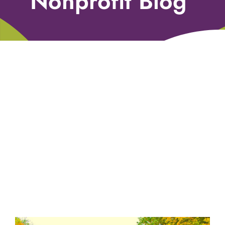
Nonprofit Blog
Libri
Fundraising Academy
Multimedia
Come contattarci