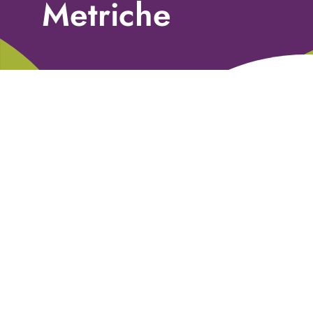
Metriche
Libri
Fundraising Academy
Multimedia
Come contattarci