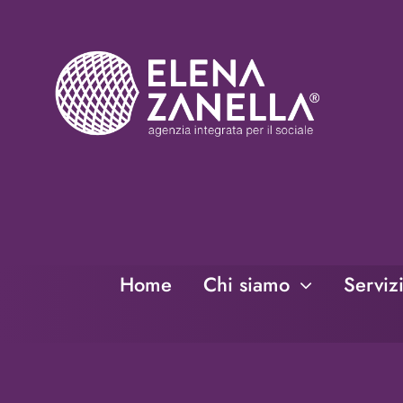
Salta
al
contenuto
Home
Chi siamo
Serviz