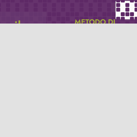
METODO DI
email
PAGAMENTO
icevere via e-mail
Se non hai un account PayPal puoi
pagare con la tua carta di credito.
Privacy policy
Termini e condizioni