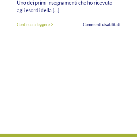
Uno dei primi insegnamenti che ho ricevuto
agli esordi della [...]
su
Continua a leggere
Commenti disabilitati
Fundraisi
mix,
tre
aspetti
funzionali
all’approc
con
il
donatore