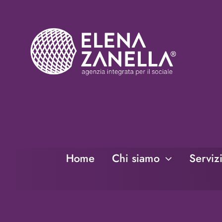
Salta
al
contenuto
Home
Chi siamo
Serviz