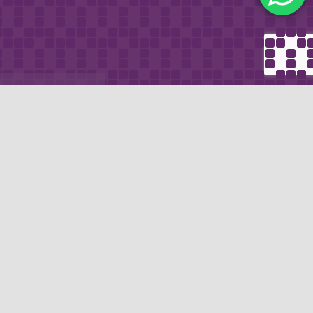
METODO DI
email
PAGAMENTO
icevere via e-mail
Se non hai un account PayPal puoi
pagare con la tua carta di credito.