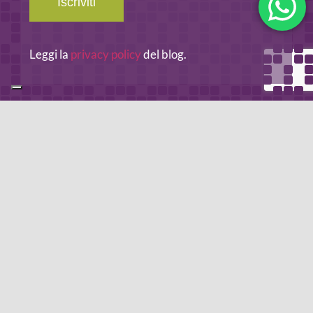
Iscriviti
Leggi la
privacy policy
del blog.
METODO DI PAGAMENTO
Se non hai un account PayPal puoi pagare con la tua carta di
credito.