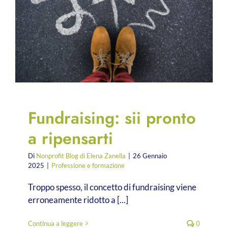
Fundraising: sii pronto
a ripensarti
Di
Nonprofit Blog di Elena Zanella
|
26 Gennaio
2025
|
Professione e formazione
Troppo spesso, il concetto di fundraising viene
erroneamente ridotto a [...]
Continua a leggere
0