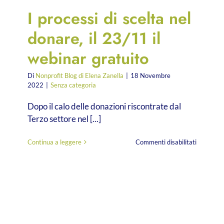
I processi di scelta nel
donare, il 23/11 il
webinar gratuito
Di
Nonprofit Blog di Elena Zanella
|
18 Novembre
2022
|
Senza categoria
Dopo il calo delle donazioni riscontrate dal
Terzo settore nel [...]
su
Continua a leggere
Commenti disabilitati
I
processi
di
scelta
nel
donare,
il
23/11