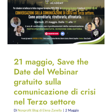
21 maggio, Save the
Date del Webinar
gratuito sulla
comunicazione di crisi
nel Terzo settore
Di
Nonprofit Blog di Elena Zanella
|
2 Maggio