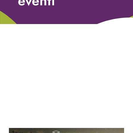
eventi
Libri
Fundraising Academy
Multimedia
Come contattarci