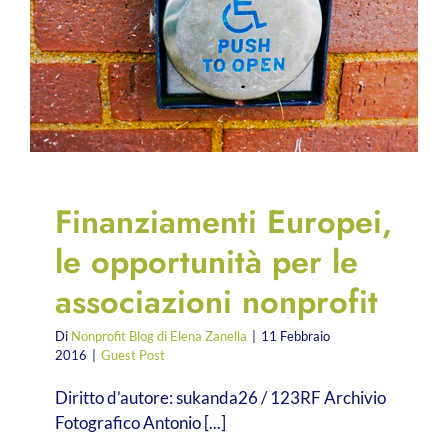
Finanziamenti Europei,
le opportunità per le
associazioni nonprofit
Di
Nonprofit Blog di Elena Zanella
|
11 Febbraio
2016
|
Guest Post
Diritto d’autore: sukanda26 / 123RF Archivio
Fotografico Antonio [...]