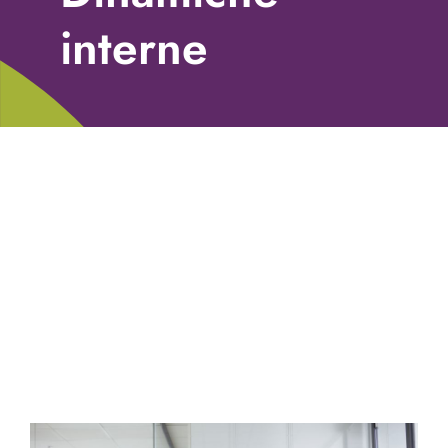
Libri
interne
Fundraising Academy
Multimedia
Come contattarci