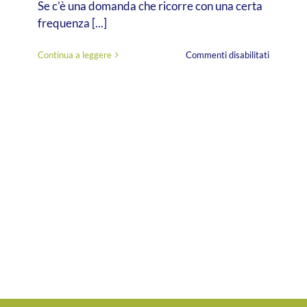
Se c’è una domanda che ricorre con una certa
frequenza [...]
su
Continua a leggere
Commenti disabilitati
C’eravam
tanto
amati…
Cancellaz
dati
e
diritto
all’oblio
nel
nonprofit