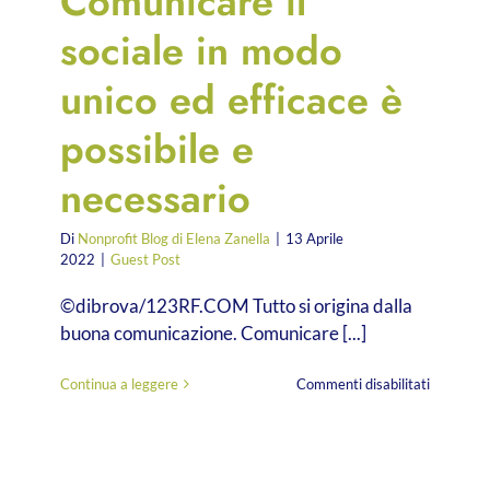
Comunicare il
sociale in modo
unico ed efficace è
possibile e
necessario
Di
Nonprofit Blog di Elena Zanella
|
13 Aprile
2022
|
Guest Post
©dibrova/123RF.COM Tutto si origina dalla
buona comunicazione. Comunicare [...]
e
su
Continua a leggere
Commenti disabilitati
g.
Comunica
o
il
sociale
in
modo