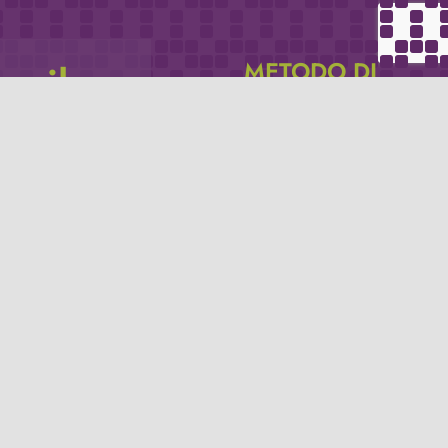
METODO DI
email
PAGAMENTO
icevere via e-mail
Se non hai un account PayPal puoi
pagare con la tua carta di credito.
Privacy policy
Termini e condizioni