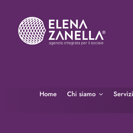
Salta
al
contenuto
Home
Chi siamo
Serviz