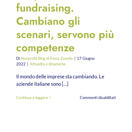
fundraising.
Cambiano gli
scenari, servono più
competenze
Di
Nonprofit Blog di Elena Zanella
|
17 Giugno
2022
|
Attualità e dinamiche
Il mondo delle imprese sta cambiando. Le
aziende italiane sono [...]
su
Continua a leggere
Commenti disabilitati
Corporat
fundraisin
Cambian
gli
scenari,
servono