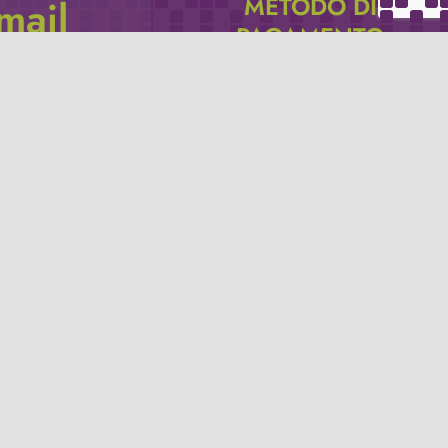
METODO DI
email
PAGAMENTO
icevere via e-mail
Se non hai un account PayPal puoi
pagare con la tua carta di credito.
Privacy policy
Termini e condizioni