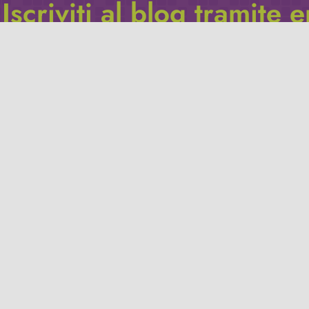
Iscriviti al blog tramite 
Inserisci il tuo indirizzo e-mail per iscriverti a questo blog, e r
le notifiche di nuovi post.
Indirizzo
email
Iscriviti
Leggi la
privacy policy
del blog.