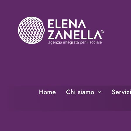
Salta
al
contenuto
Home
Chi siamo
Serviz