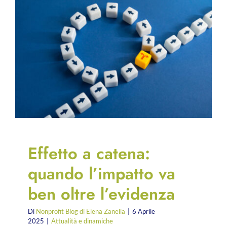
Effetto a catena:
quando l’impatto va
ben oltre l’evidenza
Di
Nonprofit Blog di Elena Zanella
|
6 Aprile
2025
|
Attualità e dinamiche