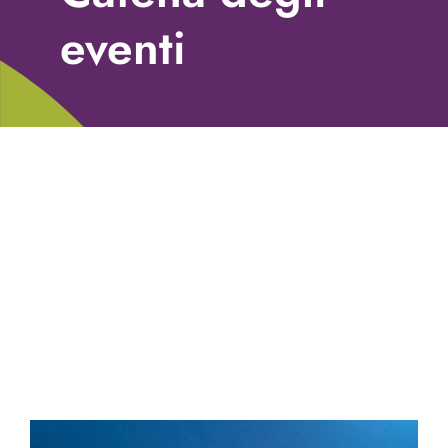
Libri
eventi
Fundraising Academy
Multimedia
Come contattarci