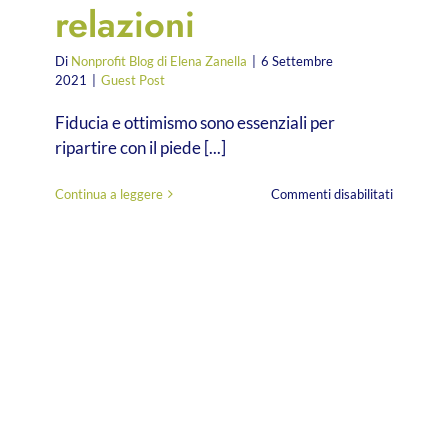
relazioni
Di
Nonprofit Blog di Elena Zanella
|
6 Settembre
2021
|
Guest Post
Fiducia e ottimismo sono essenziali per
ripartire con il piede [...]
su
Continua a leggere
Commenti disabilitati
Ripartia
dalle
relazioni