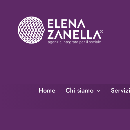
Salta
al
contenuto
Home
Chi siamo
Serviz