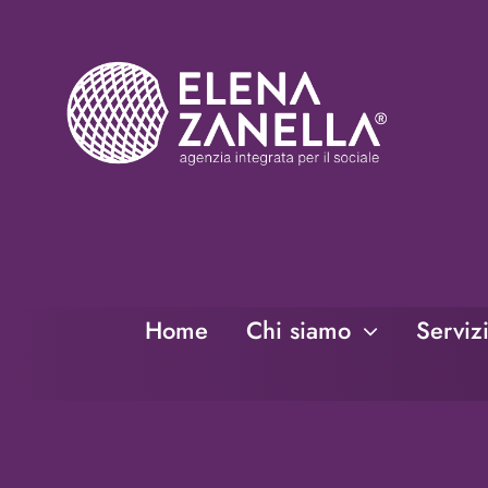
Salta
al
contenuto
Home
Chi siamo
Serviz