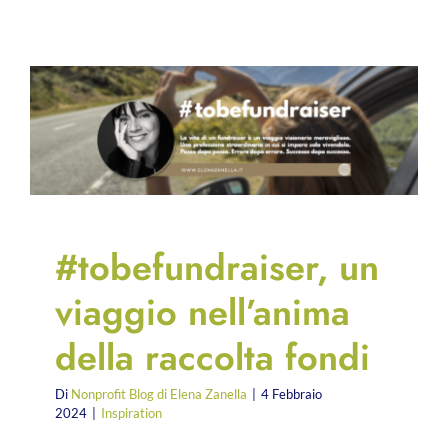
#tobefundraiser, un
viaggio nell’anima
della raccolta fondi
Di
Nonprofit Blog di Elena Zanella
|
4 Febbraio
2024
|
Inspiration