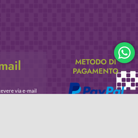
METODO DI
email
PAGAMENTO
icevere via e-mail
Se non hai un account PayPal puoi
pagare con la tua carta di credito.