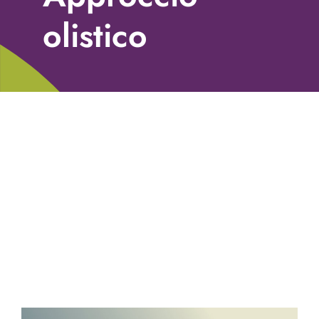
Libri
olistico
Fundraising Academy
Multimedia
Come contattarci