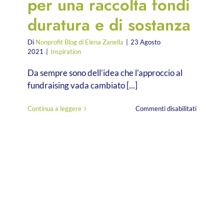
per una raccolta fondi
duratura e di sostanza
Di
Nonprofit Blog di Elena Zanella
|
23 Agosto
2021
|
Inspiration
Da sempre sono dell’idea che l’approccio al
fundraising vada cambiato [...]
su
Continua a leggere
Commenti disabilitati
L’approcc
olistico
al
fundraisi
è
la
chiave
per
una
raccolta
fondi
duratura