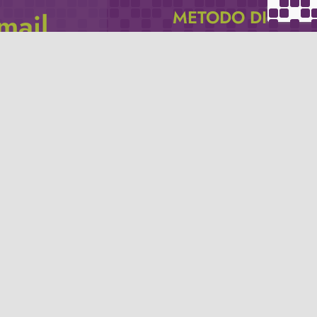
METODO DI
email
PAGAMENTO
icevere via e-mail
Se non hai un account PayPal puoi
pagare con la tua carta di credito.
Privacy policy
Termini e condizioni