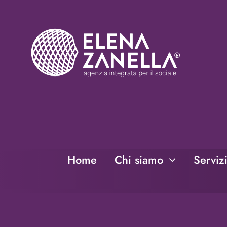
Salta
al
contenuto
Home
Chi siamo
Serviz