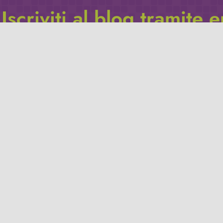
Iscriviti al blog tramite 
Inserisci il tuo indirizzo e-mail per iscriverti a questo blog, e r
le notifiche di nuovi post.
Indirizzo
email
Iscriviti
Leggi la
privacy policy
del blog.