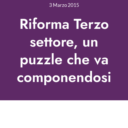
Nonprofit Blog
3 Marzo 2015
Libri
Riforma Terzo
Fundraising Academy
settore, un
Multimedia
puzzle che va
Come contattarci
componendosi