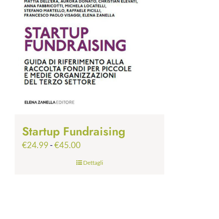
Startup Fundraising
Fascia
€
24.99
-
€
45.00
di
Dettagli
prezzo:
da
€24.99
a
€45.00