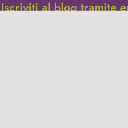
Iscriviti al blog tramite 
Inserisci il tuo indirizzo e-mail per iscriverti a questo blog, e r
le notifiche di nuovi post.
Indirizzo
email
Iscriviti
Leggi la
privacy policy
del blog.