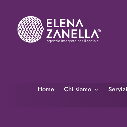
Salta
al
contenuto
Home
Chi siamo
Serviz