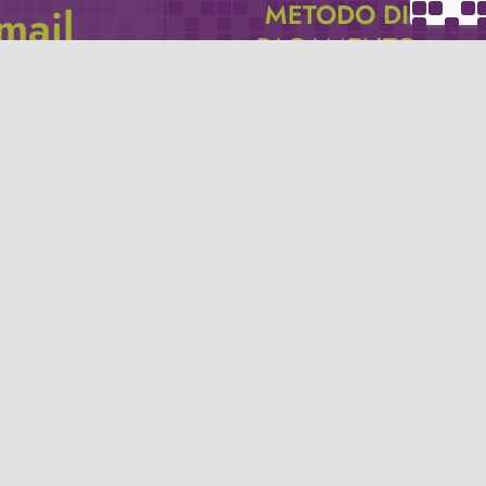
METODO DI
email
PAGAMENTO
icevere via e-mail
Se non hai un account PayPal puoi
pagare con la tua carta di credito.
Privacy policy
Termini e condizioni