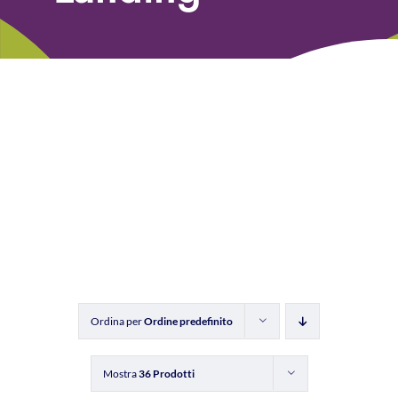
Libri
Fundraising Academy
Multimedia
Come contattarci
Ordina per
Ordine predefinito
Mostra
36 Prodotti