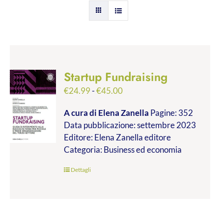
Startup Fundraising
Fascia
€
24.99
-
€
45.00
di
A cura di Elena Zanella
Pagine: 352
prezzo:
Data pubblicazione: settembre 2023
da
Editore: Elena Zanella editore
€24.99
Categoria: Business ed economia
a
€45.00
Dettagli