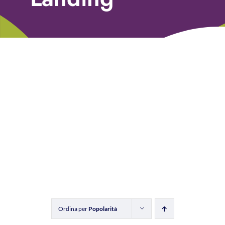
Libri
Fundraising Academy
Multimedia
Come contattarci
Ordina per
Popolarità