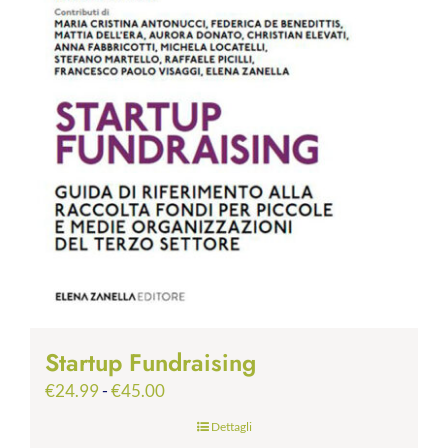
Startup Fundraising
Fascia
€
24.99
-
€
45.00
di
Dettagli
prezzo: