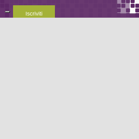
Iscriviti
Leggi la
privacy policy
del blog.
METODO DI PAGAMENTO
Se non hai un account PayPal puoi pagare con la tua carta di