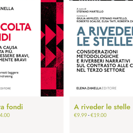
ta fondi
A riveder le stelle
Fascia
Fascia
4.00
€
9.99
-
€
19.00
di
di
prezzo:
prezzo: