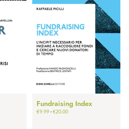
Fundraising Index
Fascia
€
9.99
-
€
20.00
di
prezzo: