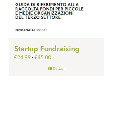
Startup Fundraising
Fascia
€
24.99
-
€
45.00
di
Dettagli
prezzo:
da
€24.99
a
€45.00