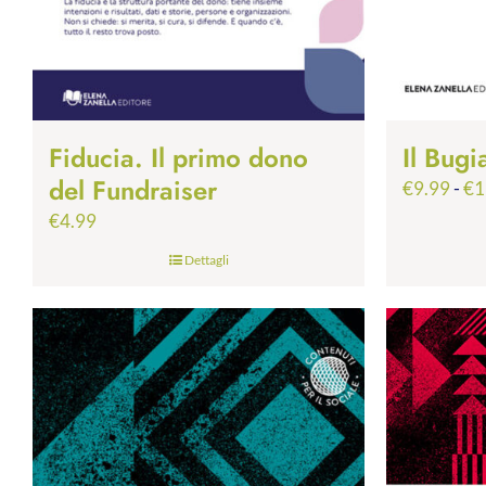
Fiducia. Il primo dono
Il Bugi
del Fundraiser
€
9.99
-
€
1
€
4.99
Dettagli