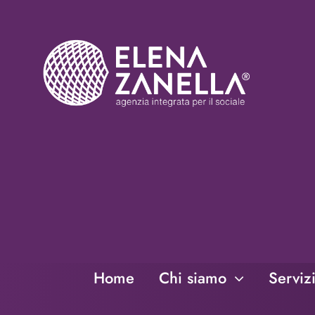
Salta
al
contenuto
Home
Chi siamo
Serviz