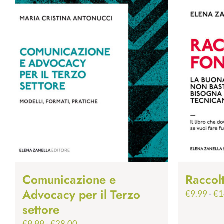
Comunicazione e
Raccol
Advocacy per il Terzo
€
9.99
-
€
1
settore
Fascia
€
9.99
-
€
28.00