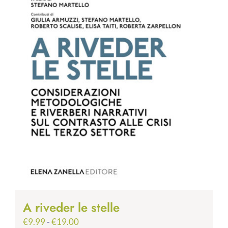
A riveder le stelle
Fascia
€
9.99
-
€
19.00