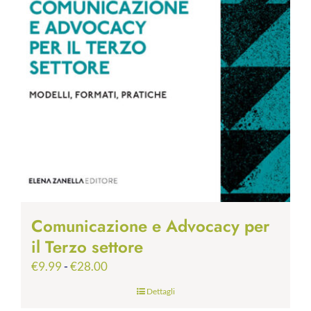
Comunicazione e Advocacy per
il Terzo settore
Fascia
€
9.99
-
€
28.00
di
Dettagli
prezzo: