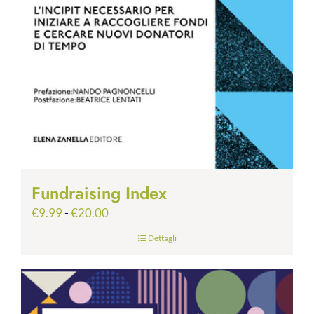
Fundraising Index
Fascia
€
9.99
-
€
20.00
di
Dettagli
prezzo:
da
€9.99
a