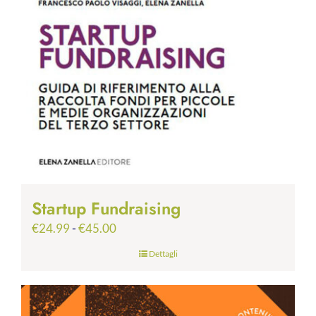
Startup Fundraising
Fascia
€
24.99
-
€
45.00
di
Dettagli
prezzo:
da
€24.99
a