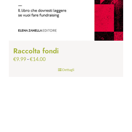
Raccolta fondi
Fascia
€
9.99
-
€
14.00
di
Dettagli
prezzo:
da
€9.99
a
€14.00