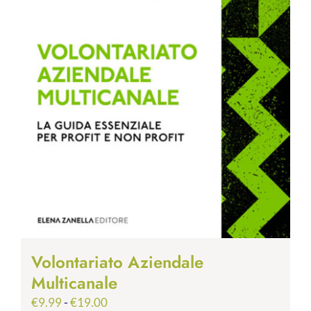
Volontariato Aziendale
Multicanale
Fascia
€
9.99
-
€
19.00