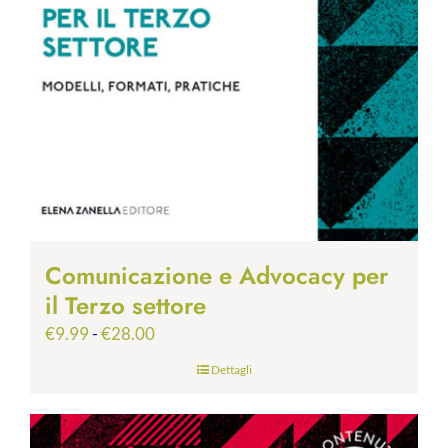
Comunicazione e Advocacy per
il Terzo settore
Fascia
€
9.99
-
€
28.00
di
Dettagli
prezzo:
da
€9.99