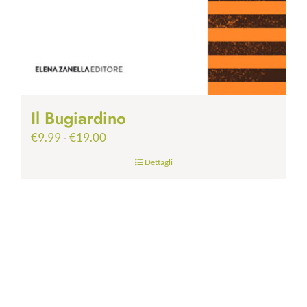
Il Bugiardino
Fascia
€
9.99
-
€
19.00
di
Dettagli
prezzo:
da
€9.99
a
€19.00