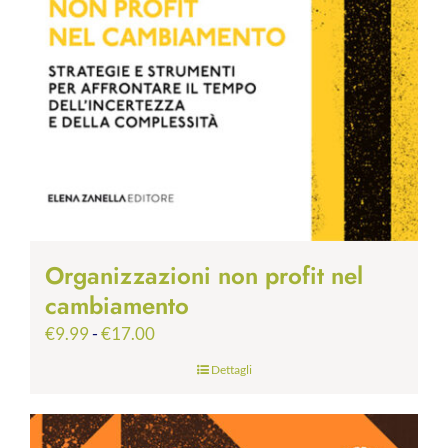
Organizzazioni non profit nel
cambiamento
Fascia
€
9.99
-
€
17.00
di
Dettagli
prezzo:
da
€9.99