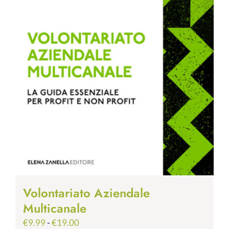
Volontariato Aziendale
Multicanale
Fascia
€
9.99
-
€
19.00