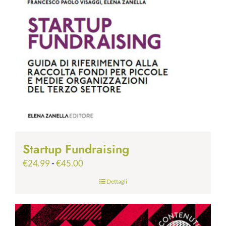
Startup Fundraising
Fascia
€
24.99
-
€
45.00
di
Dettagli
prezzo:
da
€24.99
a