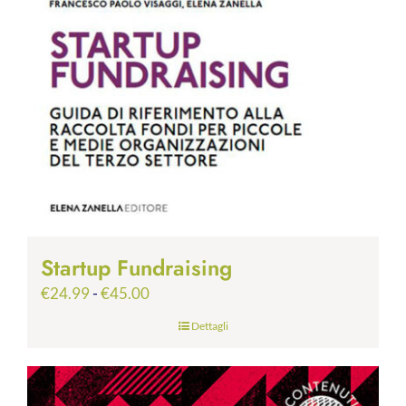
Startup Fundraising
Fascia
€
24.99
-
€
45.00
di
Dettagli
prezzo:
da
€24.99
a