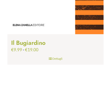
Il Bugiardino
Fascia
€
9.99
-
€
19.00
di
Dettagli
prezzo:
da
€9.99
a
€19.00