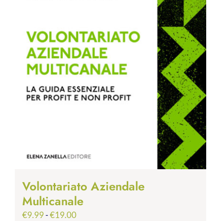
Volontariato Aziendale
Multicanale
Fascia
€
9.99
-
€
19.00