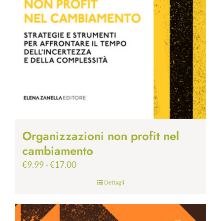
Organizzazioni non profit nel
cambiamento
Fascia
€
9.99
-
€
17.00
di
Dettagli
prezzo:
da
€9.99