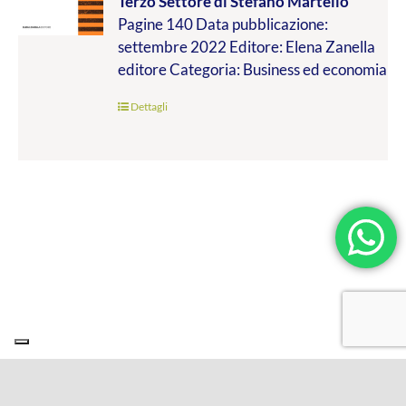
Terzo Settore
di Stefano Martello
da
Pagine 140 Data pubblicazione:
€9.99
settembre 2022 Editore: Elena Zanella
a
editore Categoria: Business ed economia
€19.00
Dettagli