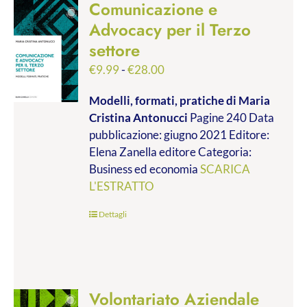
Comunicazione e
Advocacy per il Terzo
settore
Fascia
€
9.99
-
€
28.00
di
Modelli, formati, pratiche
di Maria
prezzo:
Cristina Antonucci
Pagine 240 Data
da
pubblicazione: giugno 2021 Editore:
€9.99
Elena Zanella editore Categoria:
a
Business ed economia
SCARICA
€28.00
L'ESTRATTO
Dettagli
Volontariato Aziendale