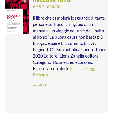
Fascia
€
9.99
-
€
14.00
di
Il libro che cambierà lo sguardo di tante
prezzo:
persone sul Fundraising, più di un
da
manuale, un viaggio nell’arte dell’invito
€9.99
al dono: “La buona causa non basta più.
a
Bisogna essere bravi, molto bravi”.
€14.00
Pagine 104 Data pubblicazione: ottobre
2020 Editore: Elena Zanella editore
Categoria: Business ed economia
Brossura, con alette
Scarica e leggi
l'estratto
Dettagli