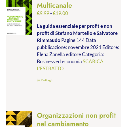
Multicanale
Fascia
€
9.99
-
€
19.00
di
La guida essenziale per profit e non
prezzo:
profit
di Stefano Martello e Salvatore
da
Rimmaudo
Pagine 144 Data
€9.99
pubblicazione: novembre 2021 Editore:
a
Elena Zanella editore Categoria:
€19.00
Business ed economia
SCARICA
L'ESTRATTO
Dettagli
Organizzazioni non profit
nel cambiamento