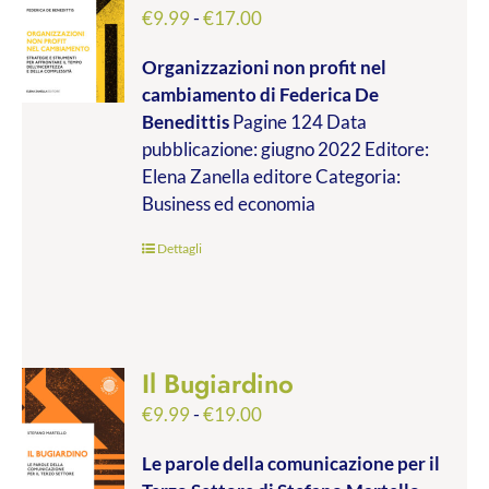
Fascia
€
9.99
-
€
17.00
di
Organizzazioni non profit nel
prezzo:
cambiamento
di Federica De
da
Benedittis
Pagine 124 Data
€9.99
pubblicazione: giugno 2022 Editore:
a
Elena Zanella editore Categoria:
€17.00
Business ed economia
Dettagli
Il Bugiardino
Fascia
€
9.99
-
€
19.00
di
Le parole della comunicazione per il
prezzo: