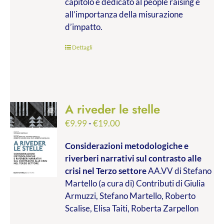
capitolo è dedicato al people raising e
all’importanza della misurazione
d’impatto.
Dettagli
A riveder le stelle
Fascia
€
9.99
-
€
19.00
di
Considerazioni metodologiche e
prezzo:
riverberi narrativi sul contrasto alle
da
crisi nel Terzo settore
AA.VV di Stefano
€9.99
Martello (a cura di) Contributi di Giulia
a
Armuzzi, Stefano Martello, Roberto
€19.00
Scalise, Elisa Taiti, Roberta Zarpellon