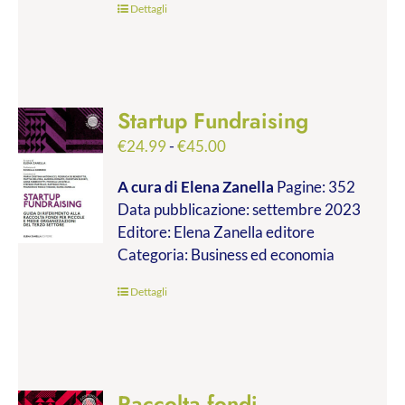
Dettagli
Startup Fundraising
Fascia
€
24.99
-
€
45.00
di
A cura di Elena Zanella
Pagine: 352
prezzo:
Data pubblicazione: settembre 2023
da
Editore: Elena Zanella editore
€24.99
Categoria: Business ed economia
a
€45.00
Dettagli
Raccolta fondi