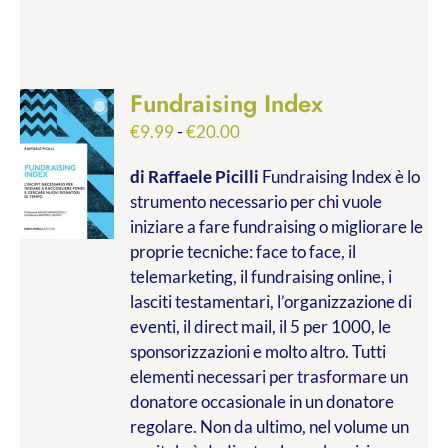
Fundraising Index
Fascia
€
9.99
-
€
20.00
di
di Raffaele Picilli
Fundraising Index è lo
prezzo:
strumento necessario per chi vuole
da
iniziare a fare fundraising o migliorare le
€9.99
proprie tecniche: face to face, il
a
telemarketing, il fundraising online, i
€20.00
lasciti testamentari, l’organizzazione di
eventi, il direct mail, il 5 per 1000, le
sponsorizzazioni e molto altro. Tutti
elementi necessari per trasformare un
donatore occasionale in un donatore
regolare. Non da ultimo, nel volume un