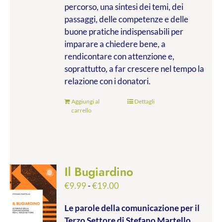
percorso, una sintesi dei temi, dei
passaggi, delle competenze e delle
buone pratiche indispensabili per
imparare a chiedere bene, a
rendicontare con attenzione e,
soprattutto, a far crescere nel tempo la
relazione con i donatori.
Aggiungi al
Dettagli
carrello
Il Bugiardino
Fascia
€
9.99
-
€
19.00
di
Le parole della comunicazione per il
prezzo:
Terzo Settore
di Stefano Martello