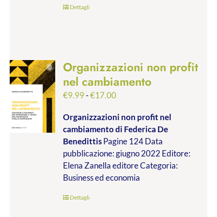
Dettagli
Organizzazioni non profit
nel cambiamento
Fascia
€
9.99
-
€
17.00
di
Organizzazioni non profit nel
prezzo:
cambiamento
di Federica De
da
Benedittis
Pagine 124 Data
€9.99
pubblicazione: giugno 2022 Editore:
a
Elena Zanella editore Categoria:
€17.00
Business ed economia
Dettagli