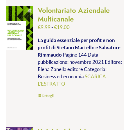
Volontariato Aziendale
Multicanale
Fascia
€
9.99
-
€
19.00
di
La guida essenziale per profit e non
prezzo:
profit
di Stefano Martello e Salvatore
da
Rimmaudo
Pagine 144 Data
€9.99
pubblicazione: novembre 2021 Editore:
a
Elena Zanella editore Categoria:
€19.00
Business ed economia
SCARICA
L'ESTRATTO
Dettagli