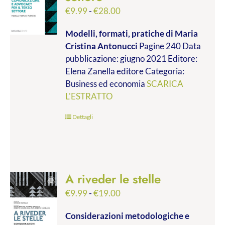
Fascia
€
9.99
-
€
28.00
di
Modelli, formati, pratiche
di Maria
prezzo:
Cristina Antonucci
Pagine 240 Data
da
pubblicazione: giugno 2021 Editore:
€9.99
Elena Zanella editore Categoria:
a
Business ed economia
SCARICA
€28.00
L'ESTRATTO
Dettagli
A riveder le stelle
Fascia
€
9.99
-
€
19.00
di
Considerazioni metodologiche e
prezzo: