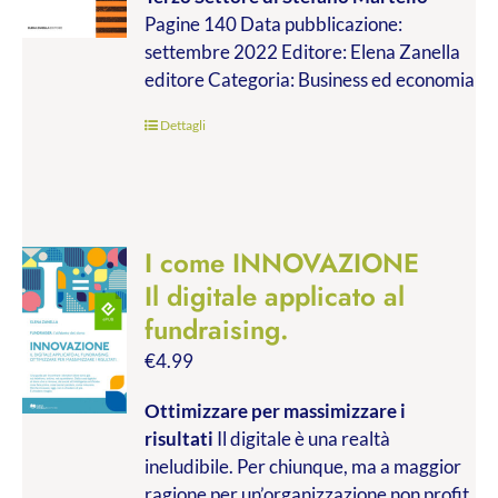
da
Pagine 140 Data pubblicazione:
€9.99
settembre 2022 Editore: Elena Zanella
a
editore Categoria: Business ed economia
€19.00
Dettagli
I come INNOVAZIONE
Il digitale applicato al
fundraising.
€
4.99
Ottimizzare per massimizzare i
risultati
Il digitale è una realtà
ineludibile. Per chiunque, ma a maggior
ragione per un’organizzazione non profit.