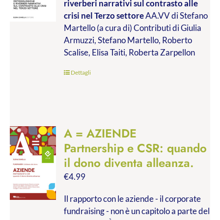
riverberi narrativi sul contrasto alle
da
crisi nel Terzo settore
AA.VV di Stefano
€9.99
Martello (a cura di) Contributi di Giulia
a
Armuzzi, Stefano Martello, Roberto
€19.00
Scalise, Elisa Taiti, Roberta Zarpellon
Dettagli
A = AZIENDE
Partnership e CSR: quando
il dono diventa alleanza.
€
4.99
Il rapporto con le aziende - il corporate
fundraising - non è un capitolo a parte del