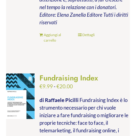
nel tempo la relazione con i donatori.
Editore: Elena Zanella Editore
Tutti i diritti
riservati
Aggiungi al
Dettagli
carrello
Fundraising Index
Fascia
€
9.99
-
€
20.00
di
di Raffaele Picilli
Fundraising Index è lo
prezzo:
strumento necessario per chi vuole
da
iniziare a fare fundraising o migliorare le
€9.99
proprie tecniche: face to face, il
a
telemarketing, il fundraising online, i
€20.00