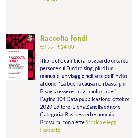
Raccolta fondi
Fascia
€
9.99
-
€
14.00
di
Il libro che cambierà lo sguardo di tante
prezzo:
persone sul Fundraising, più di un
da
manuale, un viaggio nell’arte dell’invito
€9.99
al dono: “La buona causa non basta più.
a
Bisogna essere bravi, molto bravi”.
€14.00
Pagine 104 Data pubblicazione: ottobre
2020 Editore: Elena Zanella editore
Categoria: Business ed economia
Brossura, con alette
Scarica e leggi
l'estratto