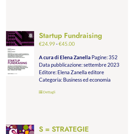
Startup Fundraising
Fascia
€
24.99
-
€
45.00
di
A cura di Elena Zanella
Pagine: 352
prezzo:
Data pubblicazione: settembre 2023
da
Editore: Elena Zanella editore
€24.99
Categoria: Business ed economia
a
€45.00
Dettagli
S = STRATEGIE