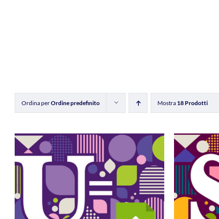
Ordina per
Ordine predefinito
Mostra
18 Prodotti