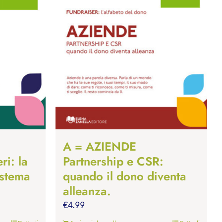
A = AZIENDE
ri: la
Partnership e CSR:
istema
quando il dono diventa
alleanza.
€
4.99