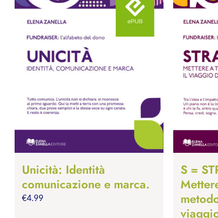
Unicità: Identità
S = S
comunicazione e marca.
Mettere
metodo,
€
4.99
viaggio