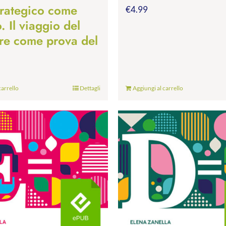
trategico come
€
4.99
 Il viaggio del
re come prova del
carrello
Dettagli
Aggiungi al carrello