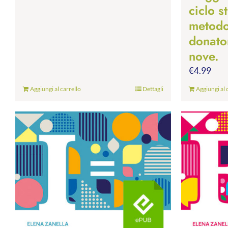
ciclo s
metodo.
donato
nove.
€
4.99
Aggiungi al carrello
Dettagli
Aggiungi al 