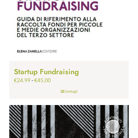
Startup Fundraising
Fascia
€
24.99
-
€
45.00
di
Dettagli
prezzo:
da
€24.99
a
€45.00