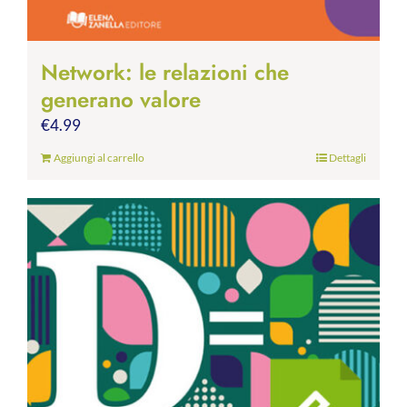
Network: le relazioni che
generano valore
€
4.99
Aggiungi al carrello
Dettagli