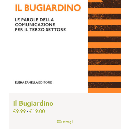
Il Bugiardino
Fascia
€
9.99
-
€
19.00
di
Dettagli
prezzo: