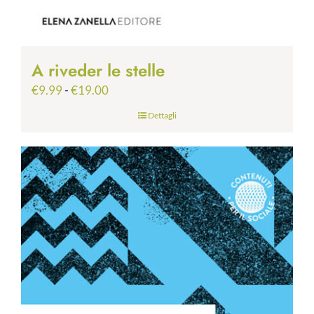
A riveder le stelle
Fascia
€
9.99
-
€
19.00
di
Dettagli
prezzo:
da
€9.99
a
€19.00