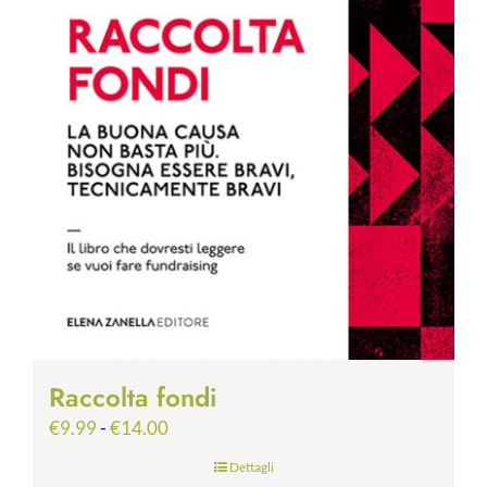
Raccolta fondi
Fascia
€
9.99
-
€
14.00
di
Dettagli
prezzo: