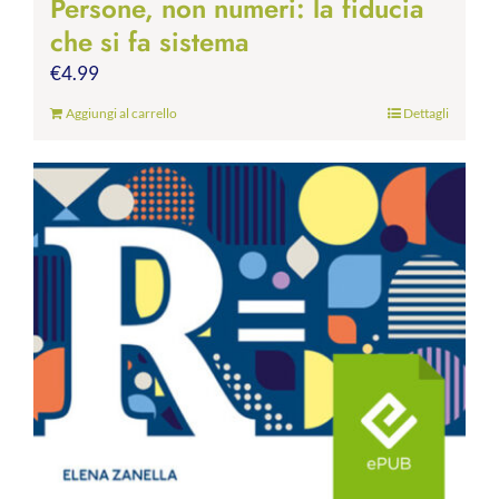
Persone, non numeri: la fiducia
che si fa sistema
€
4.99
Aggiungi al carrello
Dettagli