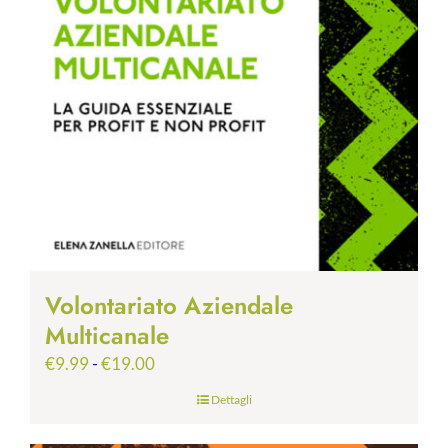
Volontariato Aziendale
Multicanale
Fascia
€
9.99
-
€
19.00
di
Dettagli
prezzo:
da