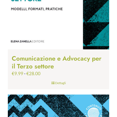
Comunicazione e Advocacy per
il Terzo settore
Fascia
€
9.99
-
€
28.00
di
Dettagli
prezzo:
da
€9.99
a
€28.00