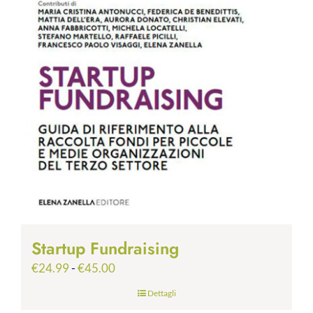
Startup Fundraising
Fascia
€
24.99
-
€
45.00
di
Dettagli
prezzo: