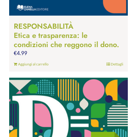
RESPONSABILITÀ
Etica e trasparenza: le
condizioni che reggono il dono.
€
4.99
Aggiungi al carrello
Dettagli