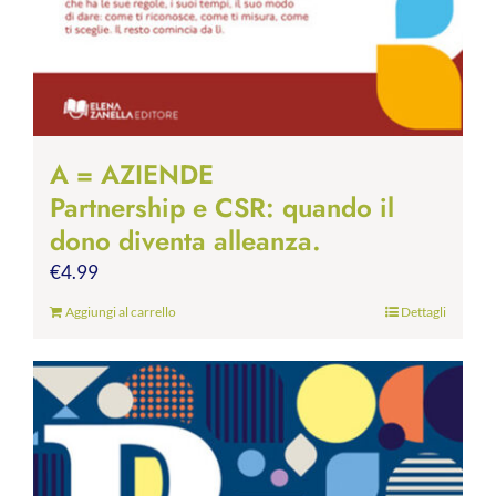
A = AZIENDE
Partnership e CSR: quando il
dono diventa alleanza.
€
4.99
Aggiungi al carrello
Dettagli