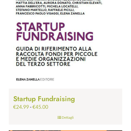
Startup Fundraising
Fascia
€
24.99
-
€
45.00
di
Dettagli
prezzo:
da