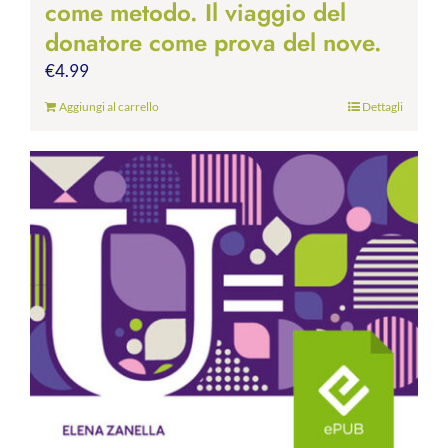
come metodo. Il viaggio del
donatore come prova del nove.
€
4.99
Aggiungi al carrello
Dettagli