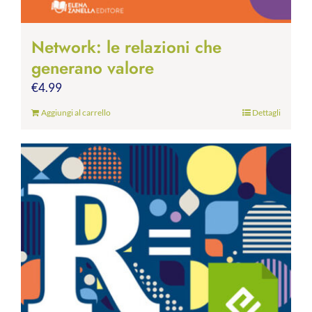
Network: le relazioni che
generano valore
€
4.99
Aggiungi al carrello
Dettagli