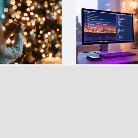
’Immacolata, la
Novembre inolt
na entra nel
troppo tardi?
antieni il ritmo
23 Novembre 2025
|
0 Comment
perdere la
one
025
|
0 Comments