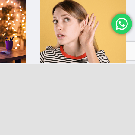
rato: è
Con donatori diversi,
l’arte di parlare a
ciascuno vince su
s
tutto
2 Novembre 2025
|
0 Comments