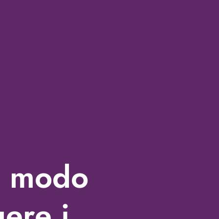
n modo
ere i