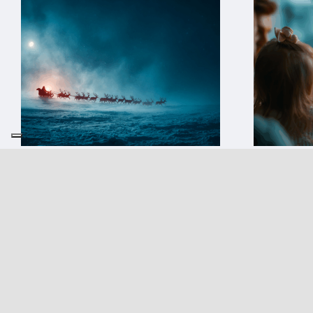
Undicesima e ultima
Dopo l
tappa. 4 giorni a
campag
Natale. E poi viene
vivo. M
tutto il resto
senza 
relazi
21 Dicembre 2025
|
0 Comments
7 Dicembre 2