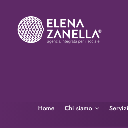
Salta
al
contenuto
Home
Chi siamo
Serviz