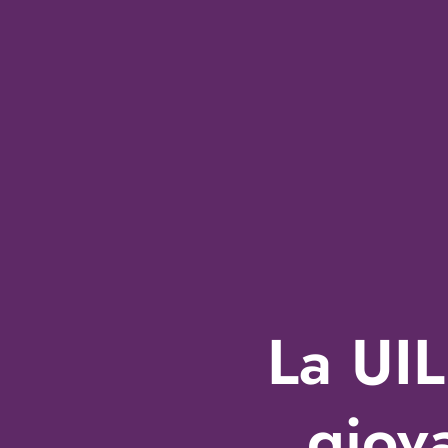
La UI
giov