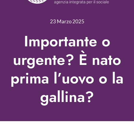
Servizi
Nonprofit Blog
23 Marzo 2025
Libri
Importante o
Fundraising Academy
urgente? È nato
Multimedia
prima l’uovo o la
Come contattarci
gallina?