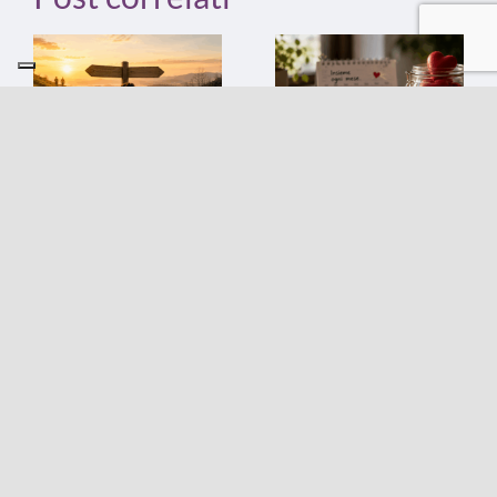
Rosso, le tre
Smetti di
fasi di vita di
ricominciare
una raccolta
ogni anno.
fondi e il
Punta la
grafico che
ricorrenza.
dovresti
8 Luglio 2026
|
0 Comments
conoscere
22 Luglio 2026
|
0
Comments