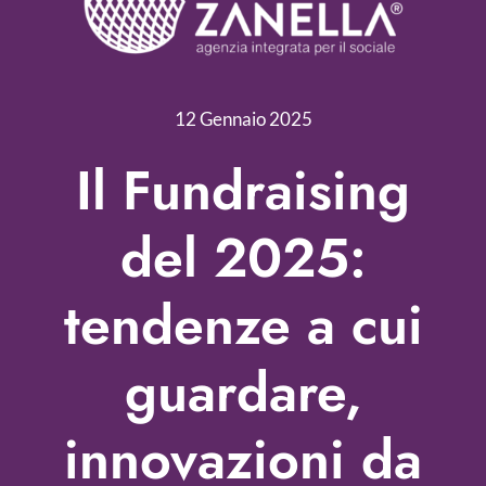
Servizi
Nonprofit Blog
12 Gennaio 2025
Libri
Il Fundraising
Fundraising Academy
del 2025:
Multimedia
tendenze a cui
Come contattarci
guardare,
innovazioni da