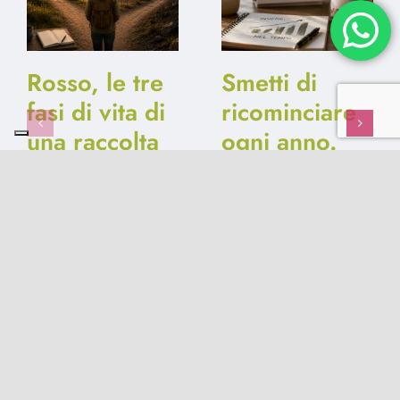
Rosso, le tre
Smetti di
fasi di vita di
ricominciare
una raccolta
ogni anno.
fondi e il
Punta la
grafico che
ricorrenza.
dovresti
8 Luglio 2026
|
0 Comments
conoscere
22 Luglio 2026
|
0
Comments