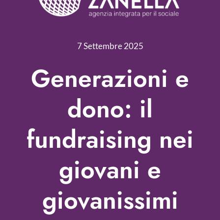
Servizi
Nonprofit Blog
7 Settembre 2025
Libri
Generazioni e
Fundraising Academy
dono: il
Multimedia
fundraising nei
Come contattarci
giovani e
giovanissimi